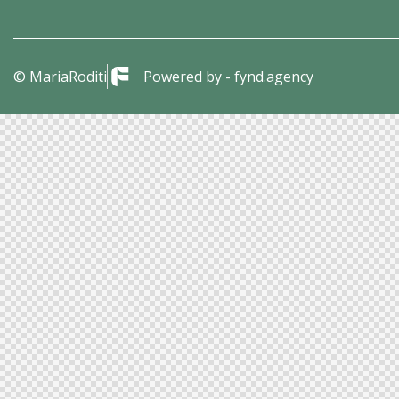
© MariaRoditi
Powered by - fynd.agency